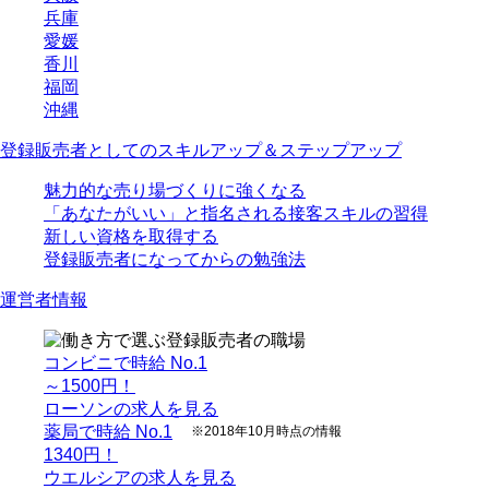
兵庫
愛媛
香川
福岡
沖縄
登録販売者としてのスキルアップ＆ステップアップ
魅力的な売り場づくりに強くなる
「あなたがいい」と指名される接客スキルの習得
新しい資格を取得する
登録販売者になってからの勉強法
運営者情報
コンビニで時給 No.1
～1500円！
ローソンの求人を見る
薬局で時給 No.1
※2018年10月時点の情報
1340円！
ウエルシアの求人を見る