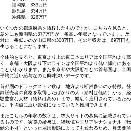
福岡県：333万円
鹿児島：334万円
沖縄県：326万円
いくつかの都道府県を抜粋したものですが、こちらを見ると、
意外にも新潟県の377万円が一番高い年収となっています。反
対に一番低いのが山口県の308万円。その年収差は、69万円も
生じることになります。
全体的を見ると、
東京より上の東日本エリアは全国平均より高
く、京都・大阪より下のラインは全国平均より低い傾向にある
こと
がわかります。また東京都や大阪府などの首都圏は、全国
平均に近い給与なのも興味深いデータです。
首都圏のドラッグストア数は、地方より断然多いのが特徴。登
録販売者の資格を取得したばかりの人（給料は低め）から、経
験豊富な人材（給料は高め）まで、幅広く雇用されているため
に、平均値に近い数値になっていると推測できます。
またこちらの年収の数字は、求人サイトの募集に記載されてい
るものです。実際の給与は、経験値やエリアやナショナル（転
勤の不可）といった雇用形態によっても変わるため、募集要項