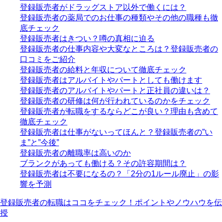
登録販売者がドラッグストア以外で働くには？
登録販売者の薬局でのお仕事の種類やその他の職種も徹
底チェック
登録販売者はきつい？噂の真相に迫る
登録販売者の仕事内容や大変なところは？登録販売者の
口コミをご紹介
登録販売者の給料と年収について徹底チェック
登録販売者はアルバイトやパートとしても働けます
登録販売者のアルバイトやパートと正社員の違いは？
登録販売者の研修は何が行われているのかをチェック
登録販売者が転職をするならどこが良い？理由も含めて
徹底チェック
登録販売者は仕事がないってほんと？登録販売者の”い
ま”と”今後”
登録販売者の離職率は高いのか
ブランクがあっても働ける？その許容期間は？
登録販売者は不要になるの？「2分の1ルール廃止」の影
響を予測
登録販売者の転職はココをチェック！ポイントやノウハウを伝
授