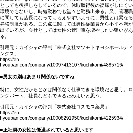
としても後押しをしているので、休暇取得後の復帰がしにくい
環境でもないし、時短勤務でも堂々と勤務出来る。又、管理職
に関しても店長になってもらえやすいように、男性とは異なる
昇格制度がある。この点に関しては男性従業員から不平不満が
出ているが、会社としては女性の管理職を増やしたい狙いがあ
る。
引用元：カイシャの評判「株式会社マツモトキヨシホールディ
ングス」
https://en-
hyouban.com/company/10097413107/kuchikomi/4885716/
■男女の別はあまり関係ないですね
特に、女性だからとかは関係なく仕事できる環境だと思う。ロ
ングパート、社員などもできるためよいと思う。
引用元：カイシャの評判「株式会社コスモス薬局」
https://en-
hyouban.com/company/10008291950/kuchikomi/4225934/
■正社員の女性は優遇されていると思います