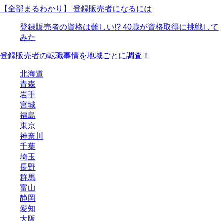
【全部まるわかり】 登録販売者になるには
登録販売者の資格は難しい!? 40歳が資格取得に挑戦して
みた
登録販売者の転職事情を地域ごとに調査！
北海道
青森
岩手
宮城
福島
東京
神奈川
千葉
埼玉
長野
群馬
富山
静岡
愛知
大阪