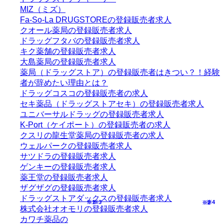
MIZ（ミズ）
Fa-So-La DRUGSTOREの登録販売者求人
クオール薬局の登録販売者求人
ドラッグフタバの登録販売者求人
キク薬舗の登録販売者求人
大島薬局の登録販売者求人
薬局（ドラッグストア）の登録販売者はきつい？！経験
者が辞めたい理由とは？
ドラッグコスコの登録販売者の求人
セキ薬品（ドラッグストアセキ）の登録販売者求人
ユニバーサルドラッグの登録販売者求人
K-Port（ケイポート）の登録販売者の求人
クスリの龍生堂薬局の登録販売者の求人
ウェルパークの登録販売者求人
サツドラの登録販売者求人
ゲンキーの登録販売者求人
薬王堂の登録販売者求人
ザグザグの登録販売者求人
ドラッグストアダックスの登録販売者求人
※1
※3
※4
※2
株式会社オオモリの登録販売者求人
カワチ薬品の