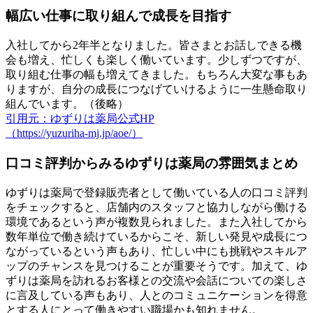
幅広い仕事に取り組んで成長を目指す
入社してから2年半となりました。皆さまとお話しできる機
会も増え、忙しくも楽しく働いています。少しずつですが、
取り組む仕事の幅も増えてきました。もちろん大変な事もあ
りますが、自分の成長につなげていけるように一生懸命取り
組んでいます。（後略）
引用元：ゆずりは薬局公式HP
（https://yuzuriha-mj.jp/aoe/）
口コミ評判からみるゆずりは薬局の雰囲気まとめ
ゆずりは薬局で登録販売者として働いている人の口コミ評判
をチェックすると、店舗内のスタッフと協力しながら働ける
環境であるという声が複数見られました。また入社してから
数年単位で働き続けているからこそ、新しい発見や成長につ
ながっているという声もあり、忙しい中にも挑戦やスキルア
ップのチャンスを見つけることが重要そうです。加えて、ゆ
ずりは薬局を訪れるお客様との交流や会話についての楽しさ
に言及している声もあり、人とのコミュニケーションを得意
とする人にとって働きやすい職場かも知れません。