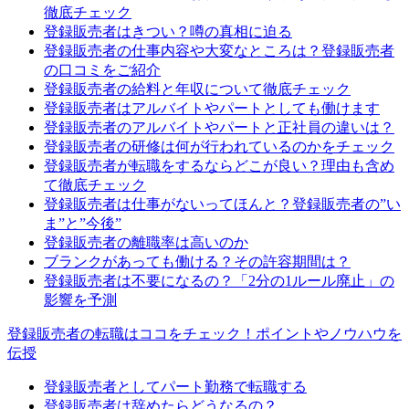
徹底チェック
登録販売者はきつい？噂の真相に迫る
登録販売者の仕事内容や大変なところは？登録販売者
の口コミをご紹介
登録販売者の給料と年収について徹底チェック
登録販売者はアルバイトやパートとしても働けます
登録販売者のアルバイトやパートと正社員の違いは？
登録販売者の研修は何が行われているのかをチェック
登録販売者が転職をするならどこが良い？理由も含め
て徹底チェック
登録販売者は仕事がないってほんと？登録販売者の”い
ま”と”今後”
登録販売者の離職率は高いのか
ブランクがあっても働ける？その許容期間は？
登録販売者は不要になるの？「2分の1ルール廃止」の
影響を予測
登録販売者の転職はココをチェック！ポイントやノウハウを
伝授
登録販売者としてパート勤務で転職する
登録販売者は辞めたらどうなるの？