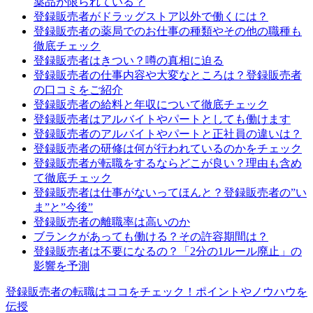
薬品が限られている？
登録販売者がドラッグストア以外で働くには？
登録販売者の薬局でのお仕事の種類やその他の職種も
徹底チェック
登録販売者はきつい？噂の真相に迫る
登録販売者の仕事内容や大変なところは？登録販売者
の口コミをご紹介
登録販売者の給料と年収について徹底チェック
登録販売者はアルバイトやパートとしても働けます
登録販売者のアルバイトやパートと正社員の違いは？
登録販売者の研修は何が行われているのかをチェック
登録販売者が転職をするならどこが良い？理由も含め
て徹底チェック
登録販売者は仕事がないってほんと？登録販売者の”い
ま”と”今後”
登録販売者の離職率は高いのか
ブランクがあっても働ける？その許容期間は？
登録販売者は不要になるの？「2分の1ルール廃止」の
影響を予測
登録販売者の転職はココをチェック！ポイントやノウハウを
伝授