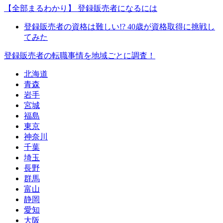
【全部まるわかり】 登録販売者になるには
登録販売者の資格は難しい!? 40歳が資格取得に挑戦し
てみた
登録販売者の転職事情を地域ごとに調査！
北海道
青森
岩手
宮城
福島
東京
神奈川
千葉
埼玉
長野
群馬
富山
静岡
愛知
大阪