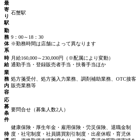
最
寄
石蟹駅
り
駅
勤
務
9：00～18：30
体
※勤務時間は店舗によって異なります
系
時
月給160,000～230,000円（※配属により変動）
給
通勤手当・登録販売者手当・扶養手当ほか
業
務
処方箋受付、処方箋入力業務、調剤補助業務、OTC接客
内
販売業務等
容
応
募
要問合せ（募集人数2人）
条
件
健康保険・厚生年金・雇用保険・労災保険、退職金制
待
度・社宅制度・社員購買割引制度・出産休暇・育児休