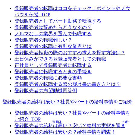
登録販売者の転職はココをチェック！ポイントやノウ
ハウを伝授_TOP
登録販売者としてパート勤務で転職する
登録販売者は辞めたらどうなるの？
ノルマなしの業界を選んで転職する
登録販売者の転職難しい？
登録販売者の転職に有利な業界とは
登録販売者転職の際のおすすめ求人を探す方法は？
土日休みができる登録販売者としての転職
正社員として登録販売者に転職する
登録販売者に転職するときの手続き
登録販売者の転職に必要な書類
登録販売者が転職する際の履歴書の書き方とは？
登録販売者の志望動機回答例
登録販売者の給料は安い？社員やパートの給料事情をご紹介
登録販売者の給料は安い？社員やパートの給料事情を
ご紹介_TOP
※1
※3
※4
※2
登録販売者の給料は高い？安い？給料の実態を調査
登録販売者の給料は安いの？給料事情を調査！