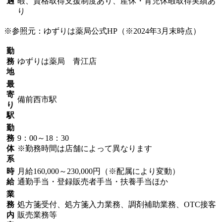
遇
暇、資格取得支援制度あり、産休・育児休暇取得実績あ
り
※参照元：ゆずりは薬局公式HP（※2024年3月末時点）
勤
務
ゆずりは薬局 青江店
地
最
寄
備前西市駅
り
駅
勤
務
9：00～18：30
体
※勤務時間は店舗によって異なります
系
時
月給160,000～230,000円（※配属により変動）
給
通勤手当・登録販売者手当・扶養手当ほか
業
務
処方箋受付、処方箋入力業務、調剤補助業務、OTC接客
内
販売業務等