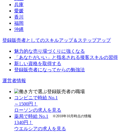
兵庫
愛媛
香川
福岡
沖縄
登録販売者としてのスキルアップ＆ステップアップ
魅力的な売り場づくりに強くなる
「あなたがいい」と指名される接客スキルの習得
新しい資格を取得する
登録販売者になってからの勉強法
運営者情報
コンビニで時給 No.1
～1500円！
ローソンの求人を見る
薬局で時給 No.1
※2018年10月時点の情報
1340円！
ウエルシアの求人を見る