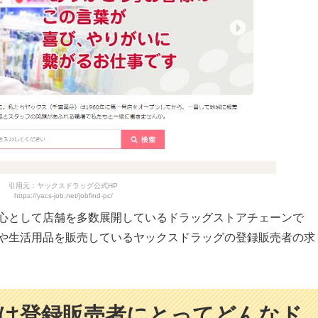
引用元：ヤックスドラッグ公式HP
https://yacs-job.net/jobfind-pc/
心として店舗を多数展開しているドラッグストアチェーンで
や生活用品を販売しているヤックスドラッグの登録販売者の求
は
登録販売者にとって
どんなド