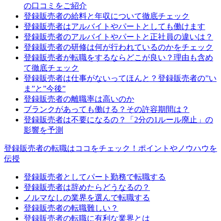
の口コミをご紹介
登録販売者の給料と年収について徹底チェック
登録販売者はアルバイトやパートとしても働けます
登録販売者のアルバイトやパートと正社員の違いは？
登録販売者の研修は何が行われているのかをチェック
登録販売者が転職をするならどこが良い？理由も含め
て徹底チェック
登録販売者は仕事がないってほんと？登録販売者の”い
ま”と”今後”
登録販売者の離職率は高いのか
ブランクがあっても働ける？その許容期間は？
登録販売者は不要になるの？「2分の1ルール廃止」の
影響を予測
登録販売者の転職はココをチェック！ポイントやノウハウを
伝授
登録販売者としてパート勤務で転職する
登録販売者は辞めたらどうなるの？
ノルマなしの業界を選んで転職する
登録販売者の転職難しい？
登録販売者の転職に有利な業界とは