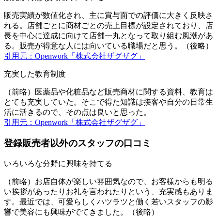
販売実績が数値化され、主に賞与面での評価に大きく反映さ
れる。店舗ごとに商材ごとの売上目標が設定されており、店
長を中心に達成に向けて店舗一丸となって取り組む風潮があ
る。販売が得意な人には向いている職場だと思う。（後略）
引用元：Openwork「株式会社ザグザグ」
充実した教育制度
（前略）医薬品や化粧品など販売商材に関する資料、教育は
とても充実していた。そこで得た知識は接客や自分の日常生
活に活きるので、その点は良いと思った。
引用元：Openwork「株式会社ザグザグ」
登録販売者以外のスタッフの口コミ
いろいろな分野に興味を持てる
（前略）お店自体が楽しい雰囲気なので、お客様からも明る
い挨拶があったりお礼を言われたりという、充実感もありま
す。最近では、可愛らしくハツラツと働く若いスタッフの影
響で美容にも興味がでてきました。（後略）