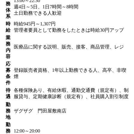
13:00～22:30
務
週4日～5日、1日7時間～8時間
体
土日勤務できる人歓迎
系
時
時給945円～1,307円
給
管理者要員として勤務をしたときは時給30円アップ
業
務
医療品に関する説明、販売、接客、商品管理、レジ
内
容
応
募
登録販売者資格、1年以上勤務できる人、高卒、非喫
条
煙
件
待
各種保険あり、有給休暇、通勤交通費（規定有）、制
遇
服貸与、定期健康診断（規定有）、社員購入割引制度
勤
務
ザグザグ 門田屋敷南店
地
勤
務
12:00～20:00