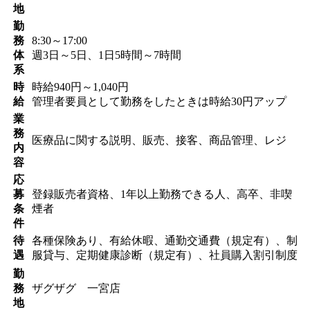
地
勤
務
8:30～17:00
体
週3日～5日、1日5時間～7時間
系
時
時給940円～1,040円
給
管理者要員として勤務をしたときは時給30円アップ
業
務
医療品に関する説明、販売、接客、商品管理、レジ
内
容
応
募
登録販売者資格、1年以上勤務できる人、高卒、非喫
条
煙者
件
待
各種保険あり、有給休暇、通勤交通費（規定有）、制
遇
服貸与、定期健康診断（規定有）、社員購入割引制度
勤
務
ザグザグ 一宮店
地