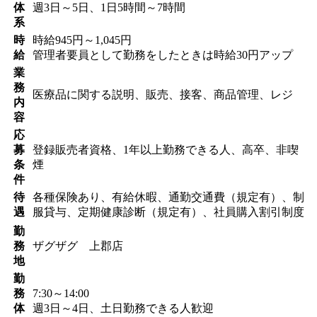
体
週3日～5日、1日5時間～7時間
系
時
時給945円～1,045円
給
管理者要員として勤務をしたときは時給30円アップ
業
務
医療品に関する説明、販売、接客、商品管理、レジ
内
容
応
募
登録販売者資格、1年以上勤務できる人、高卒、非喫
条
煙
件
待
各種保険あり、有給休暇、通勤交通費（規定有）、制
遇
服貸与、定期健康診断（規定有）、社員購入割引制度
勤
務
ザグザグ 上郡店
地
勤
務
7:30～14:00
体
週3日～4日、土日勤務できる人歓迎