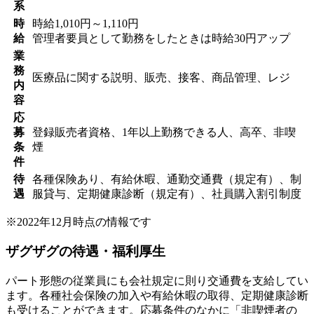
系
時
時給1,010円～1,110円
給
管理者要員として勤務をしたときは時給30円アップ
業
務
医療品に関する説明、販売、接客、商品管理、レジ
内
容
応
募
登録販売者資格、1年以上勤務できる人、高卒、非喫
条
煙
件
待
各種保険あり、有給休暇、通勤交通費（規定有）、制
遇
服貸与、定期健康診断（規定有）、社員購入割引制度
※2022年12月時点の情報です
ザグザグの待遇・福利厚生
パート形態の従業員にも会社規定に則り交通費を支給してい
ます。各種社会保険の加入や有給休暇の取得、定期健康診断
も受けることができます。応募条件のなかに「非喫煙者の