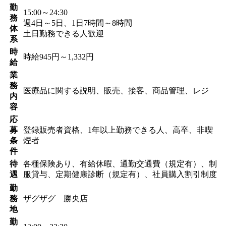
勤
15:00～24:30
務
週4日～5日、1日7時間～8時間
体
土日勤務できる人歓迎
系
時
時給945円～1,332円
給
業
務
医療品に関する説明、販売、接客、商品管理、レジ
内
容
応
募
登録販売者資格、1年以上勤務できる人、高卒、非喫
条
煙者
件
待
各種保険あり、有給休暇、通勤交通費（規定有）、制
遇
服貸与、定期健康診断（規定有）、社員購入割引制度
勤
務
ザグザグ 勝央店
地
勤